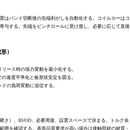
置はバンド切断後の先端剥がしを自動化する。コイルカーはコ
寄与する。先端をピンチロールに受け渡し、必要に応じて直後
成形）
リリース時の張力変動を最小化する。
での速度平準化と板形状安定を図る。
ンドの負荷変動に追従する。
さ）、ID/OD、必要周速、設置スペースで決まる。トルク余
範囲を確認する。表面品質要求が高い場合は接触部材の材質・