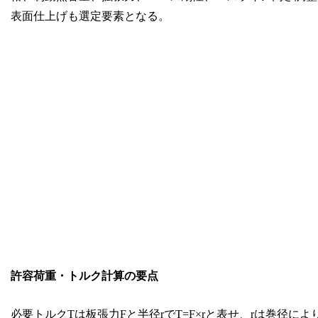
表面仕上げも選定要素となる。
許容荷重・トルク計算の要点
必要トルクTは板張力Fと半径rでT=F×rと表せ、rは巻径