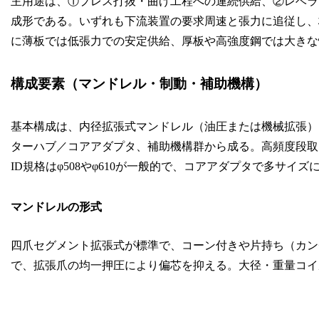
主用途は、①プレス打抜・曲げ工程への連続供給、②レベラ
成形である。いずれも下流装置の要求周速と張力に追従し、
に薄板では低張力での安定供給、厚板や高強度鋼では大きな
構成要素（マンドレル・制動・補助機構）
基本構成は、内径拡張式マンドレル（油圧または機械拡張）
ターハブ／コアアダプタ、補助機構群から成る。高頻度段取
ID規格はφ508やφ610が一般的で、コアアダプタで多サイズ
マンドレルの形式
四爪セグメント拡張式が標準で、コーン付きや片持ち（カン
で、拡張爪の均一押圧により偏芯を抑える。大径・重量コイ