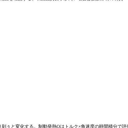
により刻々と変化する。制動発熱Qはトルク×角速度の時間積分で評