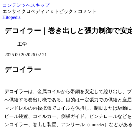
コンテンツへスキップ
エンサイクロペディア x トピック x コメント
Hitopedia
デコイラー｜巻き出しと張力制御で安
工学
2025.09.20
2026.02.21
デコイラー
デコイラー
は、金属コイルから帯鋼を安定して繰り出し、プ
へ供給する巻出し機である。目的は一定張力での供給と座屈
マンドレルの内径拡張でコイルを保持し、制動または駆動に
ピール装置、コイルカー、側板ガイド、ピンチロールなどを
ンコイラー、巻出し装置、アンリール（unreeler）などがあ