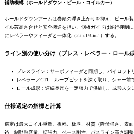
補助機構（ホールドダウン・ピール・コイルカー）
ホールドダウンアームは巻頭の浮き上がりを抑え、ピール装
イル芯高さ合せと安全搬送を担い、側板ガイドは蛇行抑制に
にレベラーやフィーダと一体化（2-in-1/3-in-1）する。
ライン別の使い分け（プレス・レベラー・ロール
プレスライン：サーボフィーダと同期し、パイロット
レベラー／CTL：ループピットを深く取り、シャー前
ロール成形：連続長尺を一定張力で供給し、成形スタ
仕様選定の指標と計算
選定は最大コイル重量、板幅、板厚、材質（降伏強さ、表面硬
裕、制動熱容量、拡張力、ベース剛性、パスライン高さ調整