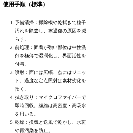
使用手順（標準）
予備清掃：掃除機や乾拭きで粒子
汚れを除去し、擦過傷の原因を減
らす。
前処理：固着が強い部位は中性洗
剤を極薄で湿潤化し、界面活性を
付与。
噴射：面には広幅、点にはジェッ
ト。過度な定点照射は素材劣化を
招く。
拭き取り：マイクロファイバーで
即時回収。繊維は高密度・高吸水
を用いる。
乾燥：換気と送風で乾かし、水斑
や再汚染を防止。