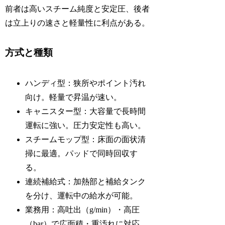
前者は高いスチーム純度と安定圧、後者
は立上りの速さと軽量性に利点がある。
方式と種類
ハンディ型：狭所やポイント汚れ
向け。軽量で昇温が速い。
キャニスター型：大容量で長時間
運転に強い。圧力安定性も高い。
スチームモップ型：床面の面状清
掃に最適。パッドで同時回収す
る。
連続補給式：加熱部と補給タンク
を分け、運転中の給水が可能。
業務用：高吐出（g/min）・高圧
（bar）で広面積・重汚れに対応。