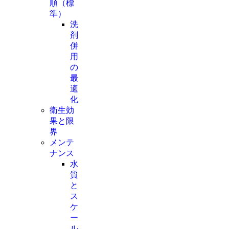
順（標
準）
洗
剤
併
用
の
最
適
化
衛生効
果と限
界
メンテ
ナンス
水
質
と
ス
ケ
ー
ル