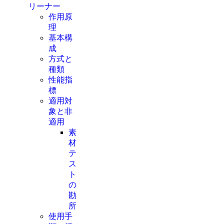
リーナー
作用原
理
基本構
成
方式と
種類
性能指
標
適用対
象と非
適用
素
材
テ
ス
ト
の
勘
所
使用手