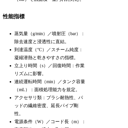
性能指標
蒸気量（g/min）／噴射圧（bar）：
除去速度と浸透性に直結。
到達温度（°C）／スチーム純度：
凝縮潜熱と乾きやすさの指標。
立上り時間（s）／回復時間：作業
リズムに影響。
連続運転時間（min）／タンク容量
（mL）：面積処理能力を規定。
アクセサリ類：ブラシ耐熱性、パ
ッドの繊維密度、延長パイプ剛
性。
電源条件（W）／コード長（m）：