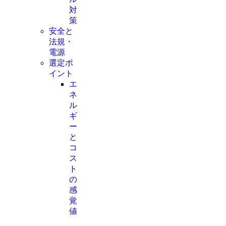
対
策
安全と
法規・
電源
選定ポ
イント
エ
ネ
ル
ギ
ー
と
コ
ス
ト
の
感
覚
値