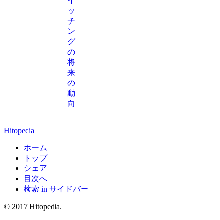
イ
ッ
チ
ン
グ
の
将
来
の
動
向
Hitopedia
ホーム
トップ
シェア
目次へ
検索 in サイドバー
© 2017 Hitopedia.