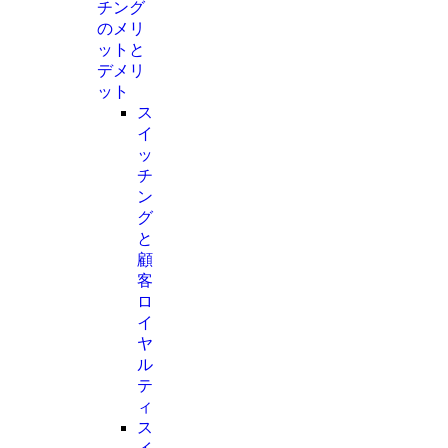
チング
のメリ
ットと
デメリ
ット
ス
イ
ッ
チ
ン
グ
と
顧
客
ロ
イ
ヤ
ル
テ
ィ
ス