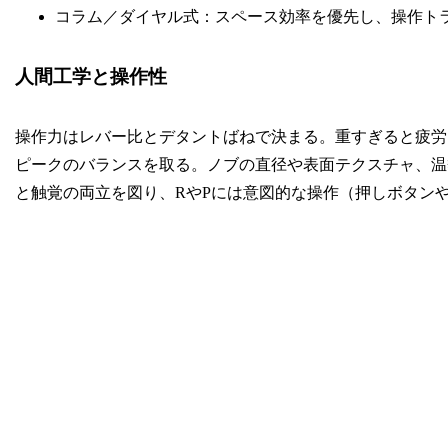
コラム／ダイヤル式：スペース効率を優先し、操作ト
人間工学と操作性
操作力はレバー比とデタントばねで決まる。重すぎると疲労
ピークのバランスを取る。ノブの直径や表面テクスチャ、温
と触覚の両立を図り、RやPには意図的な操作（押しボタン