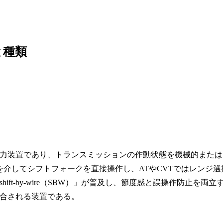
と種類
力装置であり、トランスミッションの作動状態を機械的または
介してシフトフォークを直接操作し、ATやCVTではレンジ選
t-by-wire（SBW）」が普及し、節度感と誤操作防止を両立
合される装置である。