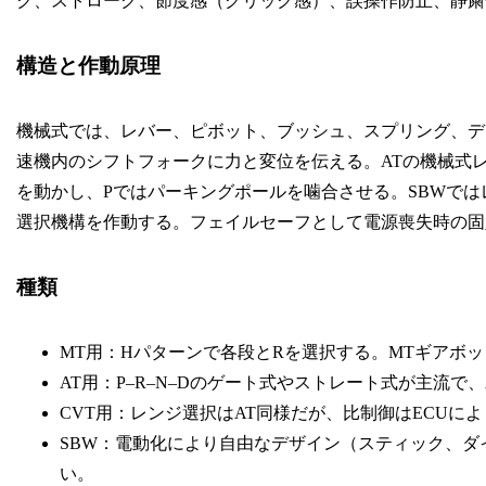
ク、ストローク、節度感（クリック感）、誤操作防止、静粛
構造と作動原理
機械式では、レバー、ピボット、ブッシュ、スプリング、デ
速機内のシフトフォークに力と変位を伝える。ATの機械式
を動かし、Pではパーキングポールを噛合させる。SBWでは
選択機構を作動する。フェイルセーフとして電源喪失時の固
種類
MT用：Hパターンで各段とRを選択する。MTギアボ
AT用：P–R–N–Dのゲート式やストレート式が主流
CVT用：レンジ選択はAT同様だが、比制御はECUに
SBW：電動化により自由なデザイン（スティック、
い。