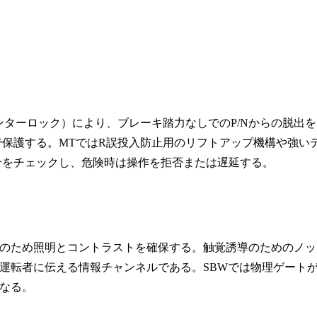
ンターロック）により、ブレーキ踏力なしでのP/Nからの脱出を
で保護する。MTではR誤投入防止用のリフトアップ機構や強い
合をチェックし、危険時は操作を拒否または遅延する。
のため照明とコントラストを確保する。触覚誘導のためのノッ
運転者に伝える情報チャンネルである。SBWでは物理ゲート
なる。