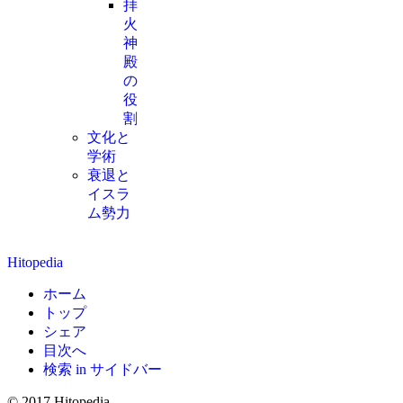
拝
火
神
殿
の
役
割
文化と
学術
衰退と
イスラ
ム勢力
Hitopedia
ホーム
トップ
シェア
目次へ
検索 in サイドバー
© 2017 Hitopedia.