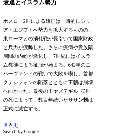
衰退とイスラム勢力
ホスロー2世による遠征は一時的にシリ
ア・エジプトへ勢力を拡大するものの、
東ローマとの消耗戦が長引いて国家財政
と兵力が疲弊した。さらに疫病や貴族階
層間の内紛が激化し、7世紀にはイスラ
ム教徒による征服が始まる。642年のニ
ハーヴァンドの戦いで大敗を喫し、首都
クテシフォンの陥落とともに王朝は崩壊
へ向かった。最後の王ヤズデギルド3世
の死によって、数百年続いた
ササン朝
は
正式に滅亡する。
世界史
Search by Google