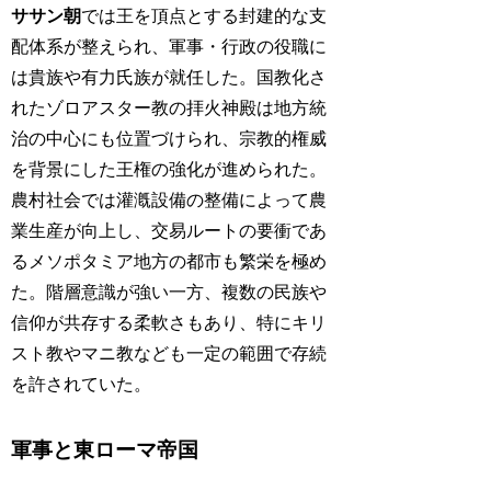
ササン朝
では王を頂点とする封建的な支
配体系が整えられ、軍事・行政の役職に
は貴族や有力氏族が就任した。国教化さ
れたゾロアスター教の拝火神殿は地方統
治の中心にも位置づけられ、宗教的権威
を背景にした王権の強化が進められた。
農村社会では灌漑設備の整備によって農
業生産が向上し、交易ルートの要衝であ
るメソポタミア地方の都市も繁栄を極め
た。階層意識が強い一方、複数の民族や
信仰が共存する柔軟さもあり、特にキリ
スト教やマニ教なども一定の範囲で存続
を許されていた。
軍事と東ローマ帝国