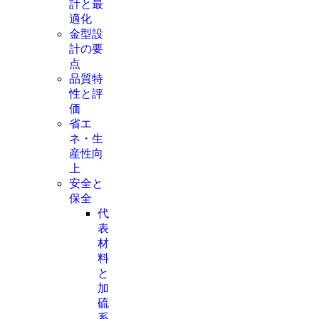
計と最
適化
金型設
計の要
点
品質特
性と評
価
省エ
ネ・生
産性向
上
安全と
保全
代
表
材
料
と
加
硫
系