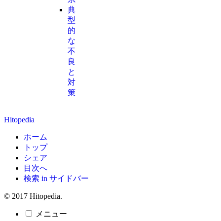
典
型
的
な
不
良
と
対
策
Hitopedia
ホーム
トップ
シェア
目次へ
検索 in サイドバー
© 2017 Hitopedia.
メニュー