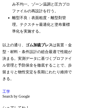
み不均一。ゾーン温調と圧力プロ
ファイルの再設計を行う。
離型不良：表面粗度・離型剤管
理。テクスチャ最適化と塗布量標
準化を実施する。
以上の通り、
ゴム加硫プレス
は装置・金
型・材料・条件設計の総合最適で性能が
決まる。実測データに基づくプロファイ
ル管理と予防保全を徹底することで、歩
留まりと物性安定を長期にわたり維持で
きる。
工学
Search by Google
シェアしてね！