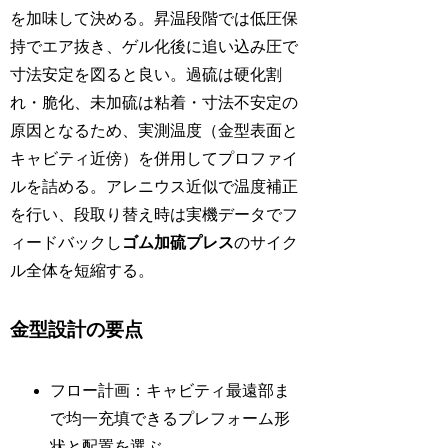
を加味して決める。昇温段階では低圧保
持でエア抜き、ゲル化後に追い込み圧で
寸法安定を図ると良い。過硫は硬化割
れ・脆化、未加硫は粘着・寸法不安定の
原因となるため、実測温度（金型表面と
キャビティ近傍）を併用してプロファイ
ルを詰める。アレニウス近似で温度補正
を行い、段取り替え時は実機データでフ
ィードバックし
ゴム加硫プレス
のサイク
ル全体を短縮する。
金型設計の要点
フロー計画：キャビティ最遠部ま
で均一充填できるプレフォーム形
状と配置を選ぶ。