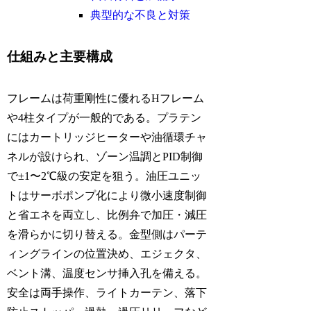
典型的な不良と対策
仕組みと主要構成
フレームは荷重剛性に優れるHフレーム
や4柱タイプが一般的である。プラテン
にはカートリッジヒーターや油循環チャ
ネルが設けられ、ゾーン温調とPID制御
で±1〜2℃級の安定を狙う。油圧ユニッ
トはサーボポンプ化により微小速度制御
と省エネを両立し、比例弁で加圧・減圧
を滑らかに切り替える。金型側はパーテ
ィングラインの位置決め、エジェクタ、
ベント溝、温度センサ挿入孔を備える。
安全は両手操作、ライトカーテン、落下