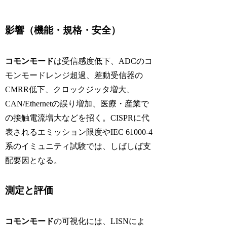
影響（機能・規格・安全）
コモンモード
は受信感度低下、ADCのコ
モンモードレンジ超過、差動受信器の
CMRR低下、クロックジッタ増大、
CAN/Ethernetの誤り増加、医療・産業で
の接触電流増大などを招く。CISPRに代
表されるエミッション限度やIEC 61000-4
系のイミュニティ試験では、しばしば支
配要因となる。
測定と評価
コモンモード
の可視化には、LISNによ