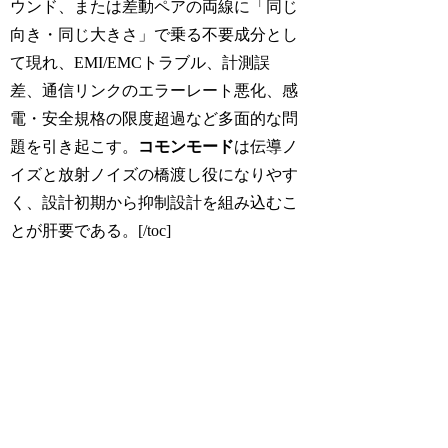
ウンド、または差動ペアの両線に「同じ
向き・同じ大きさ」で乗る不要成分とし
て現れ、EMI/EMCトラブル、計測誤
差、通信リンクのエラーレート悪化、感
電・安全規格の限度超過など多面的な問
題を引き起こす。
コモンモード
は伝導ノ
イズと放射ノイズの橋渡し役になりやす
く、設計初期から抑制設計を組み込むこ
とが肝要である。[/toc]