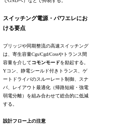
でGNDへ）などで抑制する。
スイッチング電源・パワエレにお
ける要点
ブリッジや同期整流の高速スイッチング
は、寄生容量Cgs/Cgd/Cossやトランス間
容量を介して
コモンモード
を励起する。
Yコン、静電シールド付きトランス、ゲ
ートドライバのスルーレート制御、スナ
バ、レイアウト最適化（帰路短縮・強電
弱電分離）を組み合わせて総合的に低減
する。
設計フロー上の注意