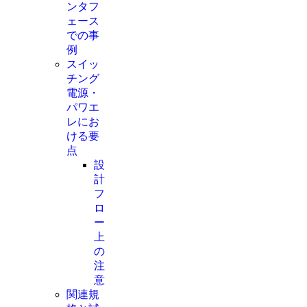
ンタフ
ェース
での事
例
スイッ
チング
電源・
パワエ
レにお
ける要
点
設
計
フ
ロ
ー
上
の
注
意
関連規