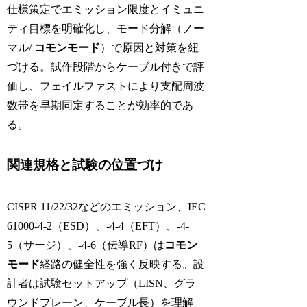
仕様策定でエミッション限度とイミュニ
ティ目標を明確化し、モード分解（ノー
マル/
コモンモード
）で原因と対策を紐
づける。試作段階からケーブル付きで評
価し、フェイルファストにより支配周波
数帯を早期同定することが効率的であ
る。
関連規格と試験の位置づけ
CISPR 11/22/32などのエミッション、IEC
61000-4-2（ESD）、-4-4（EFT）、-4-
5（サージ）、-4-6（伝導RF）は
コモン
モード
経路の健全性を強く反映する。設
計者は試験セットアップ（LISN、グラ
ウンドプレーン、ケーブル長）を理解