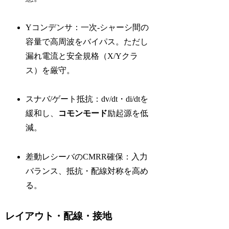
Yコンデンサ：一次-シャーシ間の
容量で高周波をバイパス。ただし
漏れ電流と安全規格（X/Yクラ
ス）を厳守。
スナバ/ゲート抵抗：dv/dt・di/dtを
緩和し、
コモンモード
励起源を低
減。
差動レシーバのCMRR確保：入力
バランス、抵抗・配線対称を高め
る。
レイアウト・配線・接地