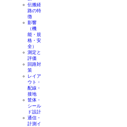
伝搬経
路の特
徴
影響
（機
能・規
格・安
全）
測定と
評価
回路対
策
レイア
ウト・
配線・
接地
筐体・
シール
ド設計
通信・
計測イ