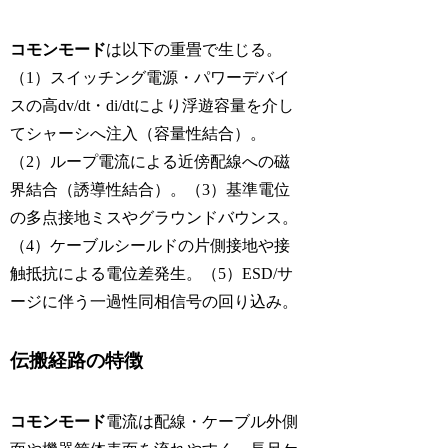
コモンモード
は以下の重畳で生じる。
（1）スイッチング電源・パワーデバイ
スの高dv/dt・di/dtにより浮遊容量を介し
てシャーシへ注入（容量性結合）。
（2）ループ電流による近傍配線への磁
界結合（誘導性結合）。（3）基準電位
の多点接地ミスやグラウンドバウンス。
（4）ケーブルシールドの片側接地や接
触抵抗による電位差発生。（5）ESD/サ
ージに伴う一過性同相信号の回り込み。
伝搬経路の特徴
コモンモード
電流は配線・ケーブル外側