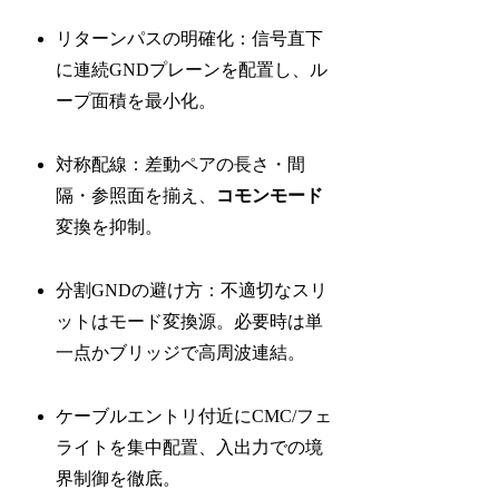
リターンパスの明確化：信号直下
に連続GNDプレーンを配置し、ル
ープ面積を最小化。
対称配線：差動ペアの長さ・間
隔・参照面を揃え、
コモンモード
変換を抑制。
分割GNDの避け方：不適切なスリ
ットはモード変換源。必要時は単
一点かブリッジで高周波連結。
ケーブルエントリ付近にCMC/フェ
ライトを集中配置、入出力での境
界制御を徹底。