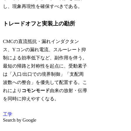
し、現象再現性を確保すべきである。
トレードオフと実装上の勘所
CMCの直流抵抗・漏れインダクタン
ス、Yコンの漏れ電流、スルーレート抑
制による効率低下など、副作用を伴う。
最短の帰路と対称性を起点に、受動素子
は「入口/出口での境界制御」「支配周
波数への整合」を優先して配置する。こ
れにより
コモンモード
由来の放射・伝導
を同時に抑えやすくなる。
工学
Search by Google