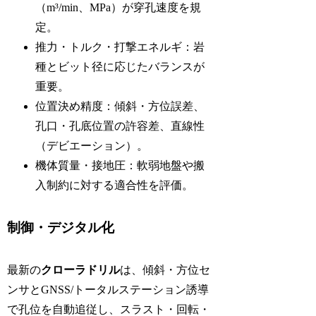
（m³/min、MPa）が穿孔速度を規
定。
推力・トルク・打撃エネルギ：岩
種とビット径に応じたバランスが
重要。
位置決め精度：傾斜・方位誤差、
孔口・孔底位置の許容差、直線性
（デビエーション）。
機体質量・接地圧：軟弱地盤や搬
入制約に対する適合性を評価。
制御・デジタル化
最新の
クローラドリル
は、傾斜・方位セ
ンサとGNSS/トータルステーション誘導
で孔位を自動追従し、スラスト・回転・