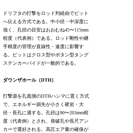
ドリフタの打撃をロッド列経由でビット
へ伝える方式である。中小径・中深度に
強く、孔径の目安はおおむね45〜115mm
程度（代表例）である。ロッド剛性や継
手精度の管理が直線性・速度に影響す
る。ビットはクロス型やボタン型タング
ステンカーバイドが一般的である。
ダウンザホール（DTH）
打撃源を孔底側のDTHハンマに置く方式
で、エネルギー損失が小さく硬岩・大
径・長孔に適する。孔径は90〜203mm程
度（代表例）とされ、発破孔や長尺アン
カーで選好される。高圧エア量の確保が