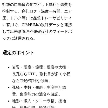
打撃の自動最適化でビット摩耗と燃費を
抑制する。穿孔ログ（深度—時間、エア
圧、トルク等）は品質トレーサビリティ
に有用で、CIM/BIMの設計データと連携
して出来形管理や発破設計のフィードバ
ックに活用される。
選定のポイント
岩質・硬度・節理：硬岩や大径・
長孔ならDTH、割れ目が多く小径
ならTHが有利な傾向。
孔径・本数・傾斜：生産性と燃
費、集塵能力の適合を確認。
地形・搬入：クローラ幅、接地
圧、登坂性能、輸送寸法。