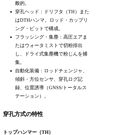
般的。
穿孔ヘッド：ドリフタ（TH）また
はDTHハンマ。ロッド・カップリ
ング・ビットで構成。
フラッシング・集塵：高圧エアま
たはウォータミストで切粉排出
し、ドライ式集塵機で粉じんを捕
集。
自動化装備：ロッドチェンジャ、
傾斜・方位センサ、穿孔ログ記
録、位置誘導（GNSS/トータルス
テーション）。
穿孔方式の特性
トップハンマー（TH）