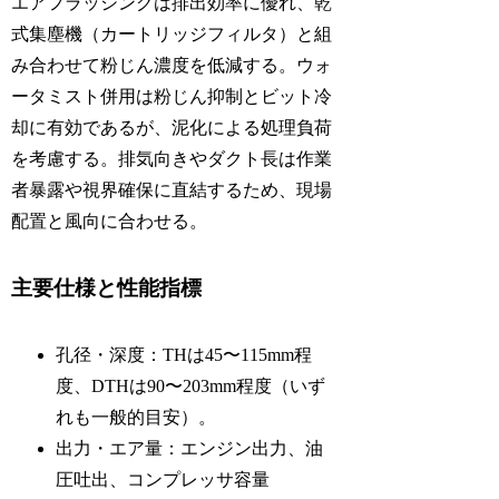
エアフラッシングは排出効率に優れ、乾
式集塵機（カートリッジフィルタ）と組
み合わせて粉じん濃度を低減する。ウォ
ータミスト併用は粉じん抑制とビット冷
却に有効であるが、泥化による処理負荷
を考慮する。排気向きやダクト長は作業
者暴露や視界確保に直結するため、現場
配置と風向に合わせる。
主要仕様と性能指標
孔径・深度：THは45〜115mm程
度、DTHは90〜203mm程度（いず
れも一般的目安）。
出力・エア量：エンジン出力、油
圧吐出、コンプレッサ容量