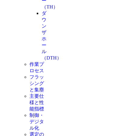
ー
（TH）
ダ
ウ
ン
ザ
ホ
ー
ル
（DTH）
作業プ
ロセス
フラッ
シング
と集塵
主要仕
様と性
能指標
制御・
デジタ
ル化
選定の