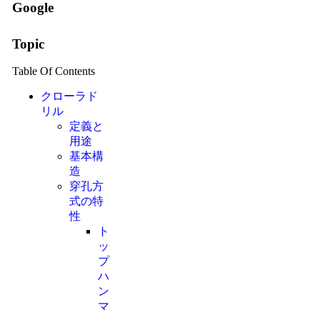
Google
Topic
Table Of Contents
クローラド
リル
定義と
用途
基本構
造
穿孔方
式の特
性
ト
ッ
プ
ハ
ン
マ