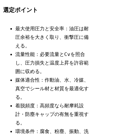
選定ポイント
最大使用圧力と安全率：油圧は耐
圧余裕を大きく取り、衝撃圧に備
える。
Cv
流量性能：必要流量と
を照合
し、圧力損失と温度上昇を許容範
囲に収める。
媒体適合性：作動油、水、冷媒、
真空でシール材と材質を最適化す
る。
着脱頻度：高頻度なら耐摩耗設
計・防塵キャップの有無を重視す
る。
環境条件：腐食、粉塵、振動、洗