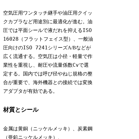
空気圧用ワンタッチ継手や油圧用クイッ
クカプラなど用途別に最適化が進む。油
ISO
圧では平面シールで液だれを抑える
16028
（フラットフェイス型）、一般油
ISO 7241
圧向けの
シリーズA/Bなどが
広く流通する。空気圧は小径・軽量で作
Cv
業性を重視し、耐圧や流量係数
で選
定する。国内では呼び径やねじ規格の整
合が重要で、海外機器との接続では変換
アダプタが有効である。
材質とシール
金属は黄銅（ニッケルメッキ）、炭素鋼
（亜鉛ニッケルメッキ）、