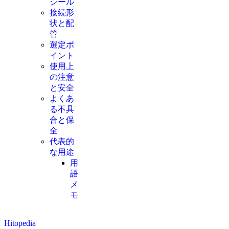
シール
接続形
状と配
管
選定ポ
イント
使用上
の注意
と安全
よくあ
る不具
合と保
全
代表的
な用途
用
語
メ
モ
Hitopedia