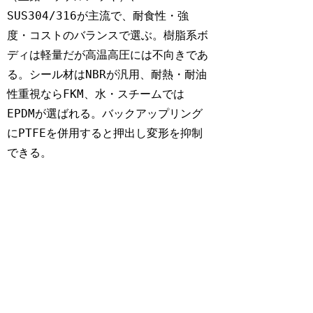
SUS304/316
が主流で、耐食性・強
度・コストのバランスで選ぶ。樹脂系ボ
ディは軽量だが高温高圧には不向きであ
NBR
る。シール材は
が汎用、耐熱・耐油
FKM
性重視なら
、水・スチームでは
EPDM
が選ばれる。バックアップリング
PTFE
に
を併用すると押出し変形を抑制
できる。