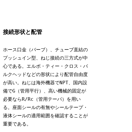
接続形状と配管
ホース口金（バーブ）、チューブ直結の
プッシュイン型、ねじ接続の三方式が中
心である。エルボ・ティー・クロス・バ
ルクヘッドなどの形状により配管自由度
NPT
が高い。ねじは海外機器で
、国内設
G
備で
（管用平行）、高い機械的固定が
R/Rc
必要なら
（管用テーパ）を用い
る。座面シールの有無やシールテープ・
液体シールの適用範囲を確認することが
重要である。