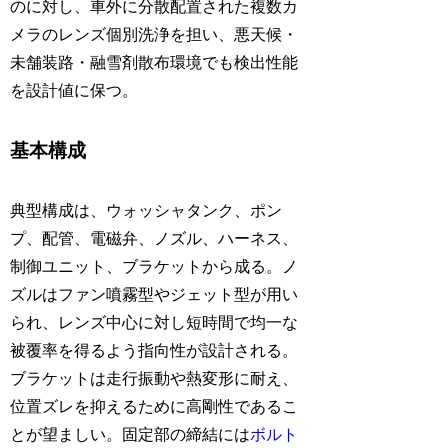
のに対し、車外に分散配置された複数カ
メラのレンズ個別洗浄を担い、悪天候・
未舗装路・融雪剤散布環境でも検出性能
を設計値に保つ。
基本構成
典型構成は、ウォッシャタンク、ポン
プ、配管、電磁弁、ノズル、ハーネス、
制御ユニット、ブラケットから成る。ノ
ズルはファン噴霧型やジェット型が用い
られ、レンズ中心に対し短時間で均一な
被覆率を得るよう指向性が設計される。
ブラケットは走行振動や熱変形に耐え、
位置ズレを抑えるために高剛性であるこ
とが望ましい。固定部の締結には
ボルト