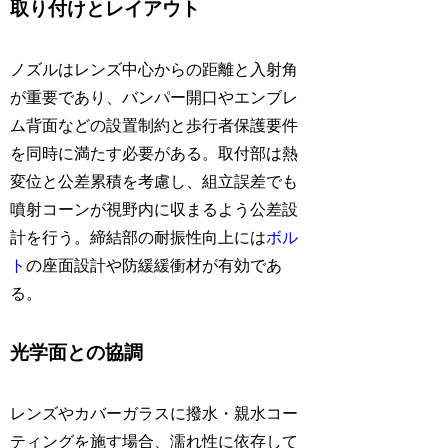
取り付けとレイアウト
ノズルはレンズ中心からの距離と入射角
が重要であり、バンパー開口やエンブレ
ム背面などの設置制約と歩行者保護要件
を同時に満たす必要がある。取付部は熱
変位と公差累積を考慮し、組立誤差でも
噴射コーンが視野内に収まるよう公差設
計を行う。締結部の耐振性向上には
ボル
ト
の座面設計や防緩緩衝材が有効であ
る。
光学面との協調
レンズやカバーガラスに撥水・親水コー
ティングを施す場合、濡れ性に依存して