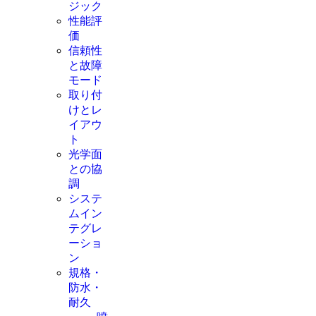
ジック
性能評
価
信頼性
と故障
モード
取り付
けとレ
イアウ
ト
光学面
との協
調
システ
ムイン
テグレ
ーショ
ン
規格・
防水・
耐久