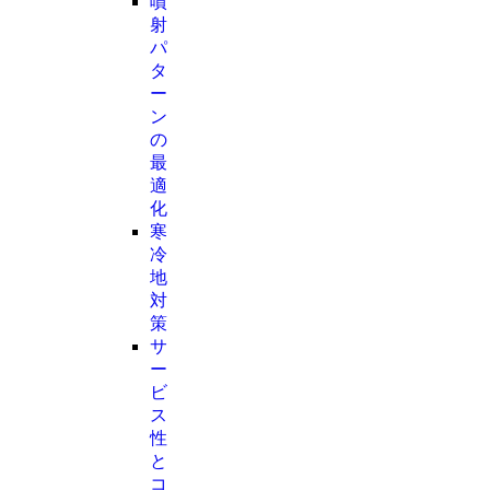
噴
射
パ
タ
ー
ン
の
最
適
化
寒
冷
地
対
策
サ
ー
ビ
ス
性
と
コ