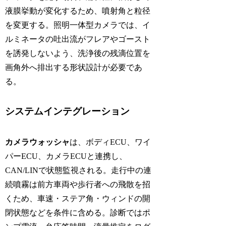
液膜挙動が変化するため、噴射角と粒径
を変更する。照明一体型カメラでは、イ
ルミネータの吐出流がフレアやゴースト
を誘発しないよう、洗浄後の残滴位置を
画角外へ排出する形状設計が必要であ
る。
システムインテグレーション
カメラウォッシャ
は、ボディECU、ワイ
パーECU、カメラECUと連携し、
CAN/LINで状態監視される。走行中の連
続噴霧は前方車両や歩行者への飛散を招
くため、車速・ステア角・ウィンドの開
閉状態などを条件に含める。診断ではポ